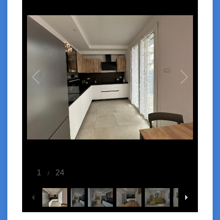
1
24
/